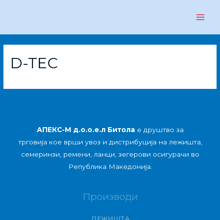
D-TEC
АПЕКС-М д.о.о.е.л Битола
е друштво за
трговија кое врши увоз и дистрибуција на лежишта,
семеринзи, ремени, ланци, зегерови осигурачи во
Република Македонија.
Производи
ЛЕЖИШТА